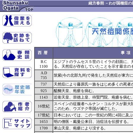
緒方春朔 －わが国種痘の
西暦
事項
B.C
エジプトのラムセス５世のミイラの顔面に、
1100
る。天然痘が存在していたことを示す最古の
A.D
筑紫(今の北部九州)で発生した天然痘が東方
735
737
天然痘により藤原氏一族をはじめ多くの死者
925
醍醐天皇、疱瘡を病む。
1143
近衛天皇、崇徳上皇、待賢門院、疱瘡を病む
スペインの征服者ヘルナン・コルテスが新大
16世紀
このため、ウズテク帝国が滅亡した。
17世紀
日本においては、この一世紀の間に4回に及
1653
明の僧医・戴曼公来日、治痘法を伝授する。
1709
東山天皇、疱瘡により没する。