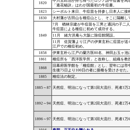
中川五郎治が持ち帰ったロシア語牛痘書を馬
1820
「遁花秘訣」はわが国最初の牛痘書。
1823
シーボルト来日、牛痘苗を持参し日本人に接
1830
大村藩が古田山を種痘山とし、そこに隔離し
7月 楢林宗建が牛痘苗を三男と通詞の子二
牛痘苗による種痘に初めて成功する。
1849
11月 緒方洪庵ら大阪に除痘館開設。
11月 佐賀藩より江戸の伊東玄朴に痘苗が送
江戸での種痘初め。
1858
伊東玄朴ら江戸の蘭方医80名、神田お玉ヶ池
1861
種痘所を「西洋医学所」と改称し、組織を教
旧幕府医学館を「種痘館」とし、翌年には市
1868
生後75日より100日の者に接種を受けさせた
1885
種痘法の制定。
1885～87
天然痘、明治になって第1回大流行、死者3万
1892～94
天然痘、明治になって第2回大流行、死者2万
1896～97
天然痘、明治になって第3回大流行、死者1万
1916
春朔、正五位を贈られる。