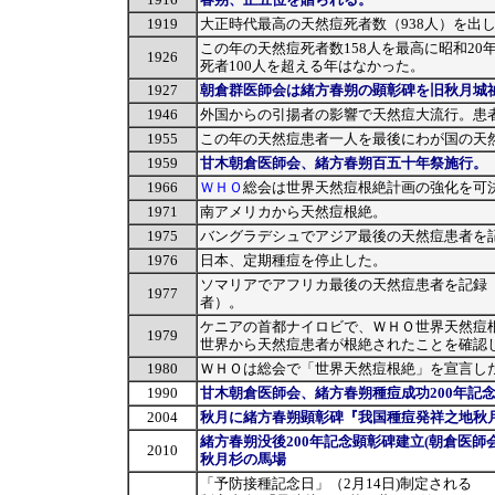
1919
大正時代最高の天然痘死者数（938人）を出
この年の天然痘死者数158人を最高に昭和20
1926
死者100人を超える年はなかった。
1927
朝倉群医師会は緒方春朔の顕彰碑を旧秋月城
1946
外国からの引揚者の影響で天然痘大流行。患者
1955
この年の天然痘患者一人を最後にわが国の天
1959
甘木朝倉医師会、緒方春朔百五十年祭施行。
1966
ＷＨＯ
総会は世界天然痘根絶計画の強化を可
1971
南アメリカから天然痘根絶。
1975
バングラデシュでアジア最後の天然痘患者を
1976
日本、定期種痘を停止した。
ソマリアでアフリカ最後の天然痘患者を記録
1977
者）。
ケニアの首都ナイロビで、ＷＨＯ世界天然痘
1979
世界から天然痘患者が根絶されたことを確認
1980
ＷＨＯは総会で「世界天然痘根絶」を宣言し
1990
甘木朝倉医師会、緒方春朔種痘成功200年記
2004
秋月に緒方春朔顕彰碑『我国種痘発祥之地秋月
緒方春朔没後200年記念顕彰碑建立(朝倉医師
2010
秋月杉の馬場
「予防接種記念日」（2月14日)制定される