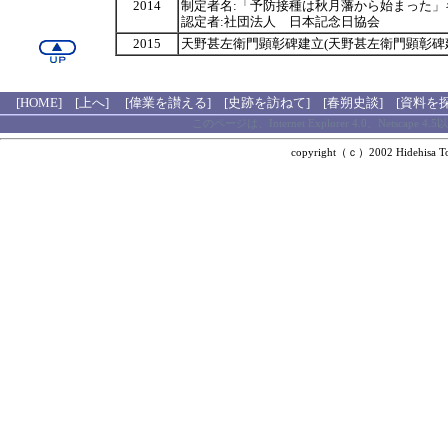
2014
制定者名:「予防接種は秋月藩から始まった
認定者:社団法人 日本記念日協会
2015
天野甚左衛門顕彰碑建立(天野甚左衛門顕彰碑
[HOME]
[上へ]
[偉業を讃える]
[史跡を訪ねて]
[春朔史談]
[資料を
このページは、Internet Explorer 4.0、Ne
copyright（ｃ）2002 Hidehisa T