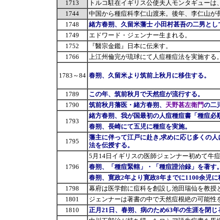
1713
トルコ駐在イギリス公使夫人モンタギューは
1744
中国から種痘科李仁山渡来。後年、李仁山が
1748
緒方春朔、久留米藩士 小田村甚吾の二男とし
1749
エドワード・ジェンナー生まれる。
1752
『醫宗金鑑』日本に伝来す。
1766
上江州倫完が琉球にて人痘種痘法を実施する
1783～84
春朔、久留米より筑前上秋月に移住する。
1789
この年、筑前秋月で天然痘が流行する。
1790
筑前秋月藩医・緒方春朔、
天野甚左衛門
の二
緒方春朔、我が国最初の人痘種痘書「種痘必
1793
春朔、長崎にて五児に種痘を実施。
藩主に伴って江戸に赴き,求めに応じ多くの
1795
法を伝授する。
5月14日イギリスの医師ジェンナー初めて牛
1796
春朔、「種痘緊轄」・「種痘證治録」を著す
春朔、寛政2年より寛政8年までに1100余児
1798
幕府は医学館に痘科を創設し池田瑞仙を教授
1801
ジェンナーは著書の中で天然痘根絶の可能性
1810
正月21日、春朔、病のため63年の生涯を閉じ