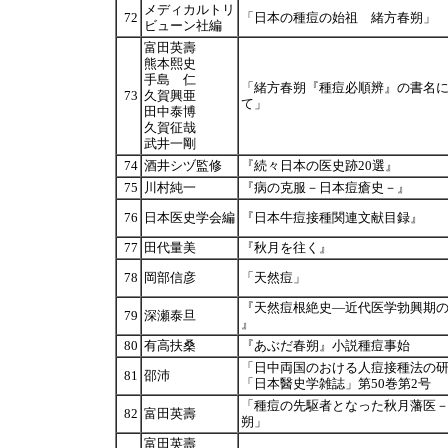
メディカルトリ
72
「日本の種痘の始祖 緒方春朔」
ビューン社編
富田英壽
熊本熙史
手島 仁
「緒方春朔『種痘必順辨』の書名
73
久賀興亜
て」
田中泰博
久賀征哉
武井一剛
74
酒井シヅ監修
『続々日本の医史跡20選』
75
川村純一
『病の克服－日本痘瘡史－』
76
日本医史学会編
『日本牛痘接種関連文献目録』
77
田代量美
『秋月を往く』
78
岡部信彦
「天然痘」
『天然痘根絶史―近代医学勃興期
79
深瀬泰旦
』
80
有高扶桑
『あぶだ春朔』小説種痘事始
「日中両国のおける人痘接種法の
81
邵沛
「日本醫史学雑誌」第50巻第2号
「種痘の先駆者となった秋月藩医
82
富田英壽
朔」
富田英壽