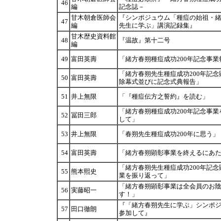
46
編
記念誌－
甘木朝倉医師会
『シンポジュウム「種痘の始祖・
47
編
先生に学ぶ」講演記録集』
甘木歴史資料館
48
『温故』第十二号
編
49
富田英壽
「緒方春朔種痘成功200年記念事業
「緒方春朔先生種痘成功200年記念
50
富田英壽
除幕式並びに記念式典報告」
51
井上無限
「『種痘伝方之誓約』を読む」
「緒方春朔種痘成功200年記念事業
52
冨田三郎
して」
53
井上無限
「春朔先生種痘成功200年に思う」
54
富田英壽
「緒方春朔顕彰事業を終えるにあ
「緒方春朔先生種痘成功200年記念
55
熊本熙史
業を振り返って」
「緒方春朔顕彰事業は全会員のお
56
実藤昭一
す！」
『「緒方春朔先生に学ぶ」シンポ
57
田口徹朗
参加して』