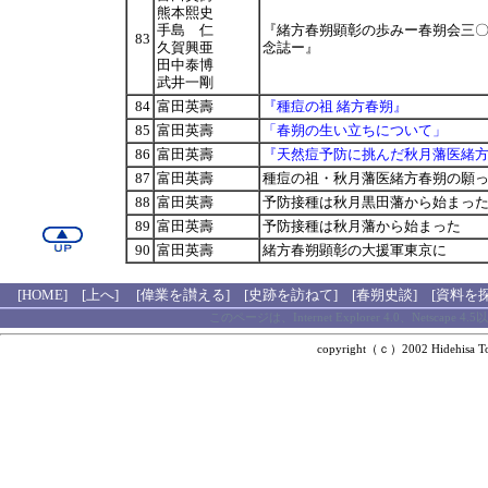
熊本熙史
手島 仁
『緒方春朔顕彰の歩みー春朔会三
83
久賀興亜
念誌ー』
田中泰博
武井一剛
84
富田英壽
『種痘の祖 緒方春朔』
85
富田英壽
「春朔の生い立ちについて」
86
富田英壽
『天然痘予防に挑んだ秋月藩医緒
87
富田英壽
種痘の祖・秋月藩医緒方春朔の願
88
富田英壽
予防接種は秋月黒田藩から始まっ
89
富田英壽
予防接種は秋月藩から始まった
90
富田英壽
緒方春朔顕彰の大援軍東京に
[HOME]
[上へ]
[偉業を讃える]
[史跡を訪ねて]
[春朔史談]
[資料を
このページは、Internet Explorer 4.0、Ne
copyright（ｃ）2002 Hidehisa T