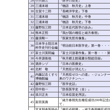
28
小川鼎三
『医学の歴史』
29
三浦末雄
『物語 秋月史』上巻
30
古賀十二郎
『長崎洋学史』下巻
31
三浦末雄
『物語 秋月史』中巻
32
三浦末雄
『物語 秋月史』下巻
33
藤野恒三郎
『日本近代医学の歩み』
34
熊本正熙
『我が国の種痘と緒方春朔』
35
藤浪剛一
『医家先哲肖像集』
日本学士院日本
36
『明治前日本医学史』第一巻・・
科学史刊行会編
37
富士川英郎編
『富士川游著作集』第一巻・・・
38
今井源衛他
『秋月郷土館蔵書分類総目録』
39
酒井シヅ
『日本の医療史』
40
北村 敬
『天然痘が消えた』
内藤記念くすり
『天然痘ゼロへの道』－ジェンナ
41
博物館編
来のワクチンへ－
42
藤野恒三郎
『医学史話』
43
田中助一
『防長医学史（全）』
44
添川正夫
『日本痘苗史序説』
「緒方春朔先生種痘成功200年記念
45
富田英壽
て」
甘木朝倉医師会
『種痘必順辨』－緒方春朔種痘成