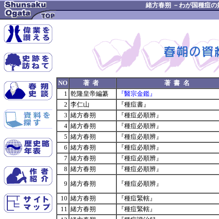
緒方春朔 －わが国種痘の
NO
著者
著書名
1
乾隆皇帝編纂
『醫宗金鑑』
2
李仁山
『種痘書』
3
緒方春朔
『種痘必順辨』
4
緒方春朔
『種痘必順辨』
5
緒方春朔
『種痘必順辨』
6
緒方春朔
『種痘必順辨』
7
緒方春朔
『種痘必順辨』
8
緒方春朔
『種痘必順辨』
9
緒方春朔
『種痘必順辨』
10
緒方春朔
『種痘緊轄』
11
緒方春朔
『種痘緊轄』