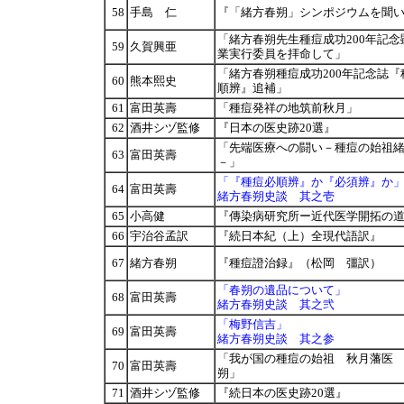
58
手島 仁
『「緒方春朔」シンポジウムを聞
「緒方春朔先生種痘成功200年記念
59
久賀興亜
業実行委員を拝命して」
「緒方春朔種痘成功200年記念誌『
60
熊本熙史
順辨』追補」
61
富田英壽
「種痘発祥の地筑前秋月」
62
酒井シヅ監修
『日本の医史跡20選』
「先端医療への闘い－種痘の始祖
63
富田英壽
－」
「『種痘必順辨』か『必須辨』か
64
富田英壽
緒方春朔史談 其之壱
65
小高健
『傳染病研究所ー近代医学開拓の
66
宇治谷孟訳
『続日本紀（上）全現代語訳』
67
緒方春朔
『種痘證治録』（松岡 彊訳）
「春朔の遺品について」
68
富田英壽
緒方春朔史談 其之弐
「梅野信吉」
69
富田英壽
緒方春朔史談 其之参
「我が国の種痘の始祖 秋月藩医
70
富田英壽
朔」
71
酒井シヅ監修
『続日本の医史跡20選』