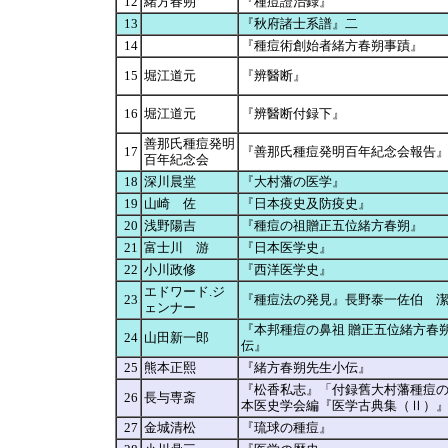
12
緒方春朔
『種痘證治録』
13
『秋府諸士系譜』二
14
『種痘術創始者緒方春朔事蹟』
15
堀江道元
『辨醫断』
16
堀江道元
『辨醫断付録下』
善那氏種痘発明
17
『善那氏種痘発明百年紀念会報告
百年紀念会
18
深川晨堂
『大村藩の医学』
19
山崎 佐
『日本疫史及防疫史』
20
浅野陽吉
『種痘の祖贈正五位緒方春朔』
21
富士川 游
『日本医学史』
22
小川政修
『西洋医学史』
エドワード.ジ
23
『種痘法の発見』長野泰一佐伯 
ェンナー
『本邦種痘の鼻祖 贈正五位緒方春
24
山田新一郎
伝』
25
熊本正熙
『緒方春朔先生小伝』
『松香私志』「付録舊大村藩種痘
26
長与専斎
本医史学会編『医学古典集（Ⅱ）
27
金城清松
『琉球の種痘』